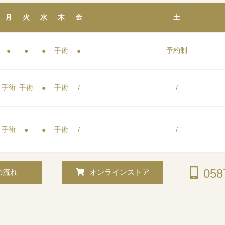
月
火
水
木
金
土
手術
予約制
●
●
●
●
手術
手術
手術
●
/
/
手術
手術
●
●
/
/
058
の流れ
オンラインストア