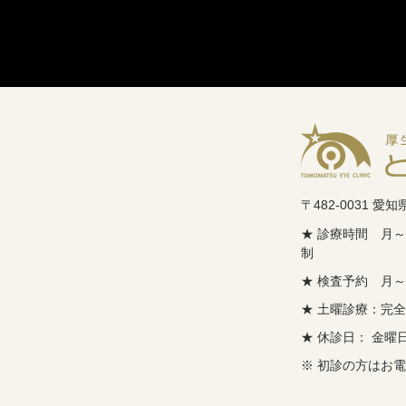
〒482-0031 
★ 診療時間 月～木
制
★ 検査予約 月～木
★ 土曜診療：完全
★ 休診日： 金
※ 初診の方はお