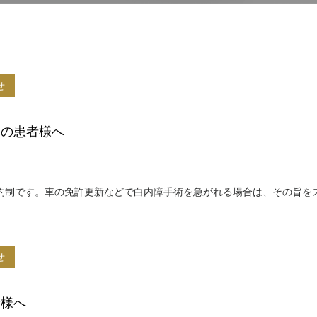
せ
望の患者様へ
約制です。
車の免許更新などで白内障手術を急がれる場合は、
その旨を
せ
者様へ