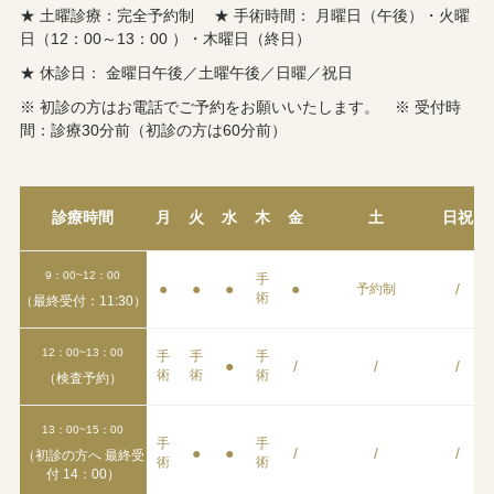
★ 土曜診療：完全予約制 ★ 手術時間： 月曜日（午後）・火曜
日（12：00～13：00 ）・木曜日（終日）
★ 休診日： 金曜日午後／土曜午後／日曜／祝日
※ 初診の方はお電話でご予約をお願いいたします。 ※ 受付時
間：診療30分前（初診の方は60分前）
診療時間
月
火
水
木
金
土
日祝
9：00~12：00
手
●
●
●
●
/
予約制
術
（最終受付：11:30）
12：00~13：00
手
手
手
●
/
/
/
術
術
術
（検査予約）
13：00~15：00
手
手
●
●
/
/
/
（初診の方へ 最終受
術
術
付 14：00）